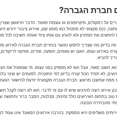
ם חברת הגברה?
 על רמקולים, מיקרופונים או עוצמת סאונד. הדבר הראשון שצרי
נה, כנס מקצועי לא מתנהל כמו מופע קטן, ואירוע ציבורי דורש היער
 להתאים את הפתרון ולא להגיע עם אותו ציוד ואותה חשיבה לכל מק
וזה בדיוק מה שצריך לחפש כאשר בוחרים חברת הגברה לאירוע מק
ה באירוע עצמו. האם יש נאומים, הופעה, זמרים, מוזיקה לריקודים
ריך להביא.
וא חשוב מאוד, אבל הוא לא מספיק בפני עצמו. מי שמפעיל את הציוד
ם, לא תמיד הכול קורה בדיוק לפי התוכנית. לפעמים יש שינוי בלוח
 ממה שחשבו מראש. חברת הגברה מקצועית יודעת להישאר רגועה, 
ן אירוע רוצה להרגיש שיש לו עם מי לדבר. הוא לא רוצה לקבל תשו
ות טוב בתחום האירועים כולל זמינות, סבלנות, הסבר ברור ותחושה 
ותי מהבחירה הנכונה.
ותים משלימים היא מספקת. בהרבה אירועים הסאונד אינו עומד לבד