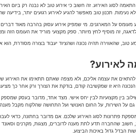
 התאמה לסוג האירוע. זה חשוב כי אירוע טוב לא נבנה רק ביום האי
א נעימות. תכנון טוב מאפשר להגיע לאירוע רגועים יותר, בידיעה שה
עומס על המארגנים. מי שמפיק אירוע עסוק בהרבה מאוד דברים במקב
 לדאגה, זה מוסיף לחץ מיותר. ספק מקצועי מוריד את העומס הזה ו
טוב, שהאווירה תהיה נכונה ושהציוד יעבוד בצורה מסודרת, הוא אירו
ה לאירוע?
תאים את עצמה אליכם, ולא מצפה שאתם תתאימו את האירוע שלכם א
הנכונה היא זו שמקשיבה קודם, בודקת את הצורך ורק אחר כך מציעה
וב בין מקצועיות לבין יחס אישי. מצד אחד, מדובר בעסק שמספק פ
לא גם על השירות, על החום האנושי ועל התחושה שהלקוח מקבל מענ
פקת פתרונות לסוג האירוע שלכם. אם מדובר בחתונה, כדאי לעבו
 חשוב שהחברה תדע לתת מענה לדוברים, מצגות, מקרנים וסאונד ברו
ות הבדל גדול באיכות הביצוע.