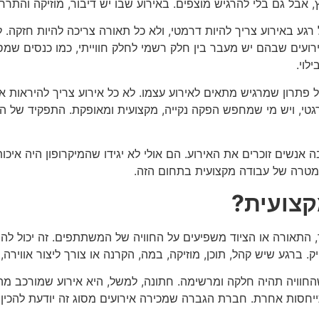
בל גם בלי להרגיש מוצפים. באירוע שבו יש דיבור, מוזיקה והתרחשות,
רגע באירוע צריך להיות דרמטי, ולא כל תאורה צריכה להיות חזקה. 
אירועים שבהם יש מעבר בין חלק רשמי לחלק חווייתי, כמו כנסים ש
לוי.
 פתרון שמרגיש מתאים לאירוע עצמו. לא כל אירוע צריך להיראות או
גטי, ויש מי שמחפש הפקה נקייה, מקצועית ומאופקת. התפקיד של החב
ים זוכרים את האירוע. הם אולי לא יגידו שהמיקרופון היה איכותי א
 המטרה של עבודה מקצועית בתחום הזה.
קצועית?
התאורה או הציוד משפיעים על החוויה של המשתתפים. זה יכול להיו
ק. ברגע שיש קהל, תוכן, מוזיקה, במה, הקרנה או צורך ליצור אוויר
החוויה תהיה חלקה ומרשימה. חתונה, למשל, היא אירוע שמורכב מהר
התייחסות אחרת. חברת הגברה שמכירה אירועים מסוג זה יודעת להכי