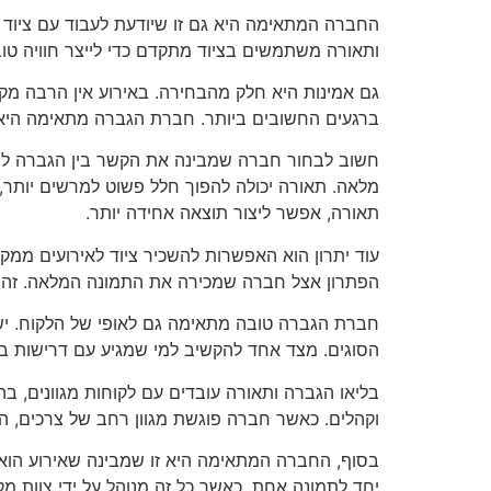
החברה המתאימה היא גם זו שיודעת לעבוד עם ציוד 
ותאורה משתמשים בציוד מתקדם כדי לייצר חוויה טוב
גם אמינות היא חלק מהבחירה. באירוע אין הרבה מקו
ברגעים החשובים ביותר. חברת הגברה מתאימה היא 
חשוב לבחור חברה שמבינה את הקשר בין הגברה לתא
מלאה. תאורה יכולה להפוך חלל פשוט למרשים יותר,
תאורה, אפשר ליצור תוצאה אחידה יותר.
עוד יתרון הוא האפשרות להשכיר ציוד לאירועים ממ
הפתרון אצל חברה שמכירה את התמונה המלאה. זה יכו
חברת הגברה טובה מתאימה גם לאופי של הלקוח. יש ל
הסוגים. מצד אחד להקשיב למי שמגיע עם דרישות ברור
בליאו הגברה ותאורה עובדים עם לקוחות מגוונים, בה
וקהלים. כאשר חברה פוגשת מגוון רחב של צרכים, הי
בסוף, החברה המתאימה היא זו שמבינה שאירוע הוא ל
יחד לתמונה אחת. כאשר כל זה מנוהל על ידי צוות מקצו