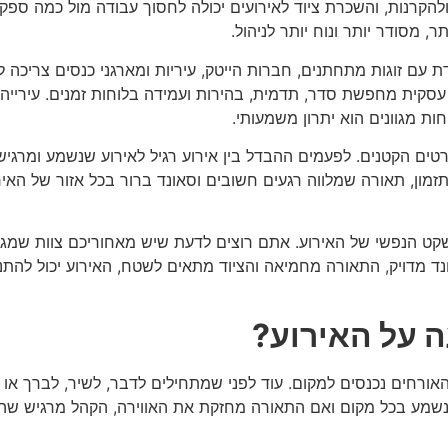
ולהקרנות, והשכרת ציוד לאירועים יכולה לחסוך עבודה מול כמה ס
ר, מסודר יותר ונוח יותר לניהול.
עם זוגות מתחתנים, חברות הייטק, עיריות ומארגני כנסים צריכה ל
קית מחפשת סדר, תדמית, בהירות ועמידה בלוחות זמנים. עירייה א
חות מגוונים הוא יתרון משמעותי.
ם הקטנים. לפעמים ההבדל בין אירוע רגיל לאירוע שנשמע ומרגיש
זמון, תאורה שמלווה רגעים חשובים וסאונד ברור בכל אזור של האיר
 הנפשי של האירוע. אתם רוצים לדעת שיש מאחוריכם צוות שמגיע 
ד מדויק, התאורה מחמיאה והציוד מתאים לשטח, האירוע יכול להתנ
 על האירוע?
רחים נכנסים למקום. עוד לפני שמתחילים לדבר, לשיר, לברך או ל
 נשמע בכל מקום ואם התאורה מחזקת את האווירה, הקהל מרגיש שהוא