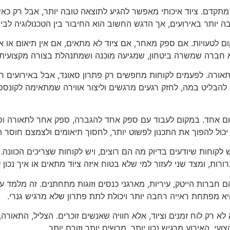
מתקדם. ציוד איכותי מאפשר להגיע לתוצאה טובה יותר, אבל רק כאש
ה יותר באירועים, אך הדגש החשוב הוא החיבור בין הטכנולוגיה לבי
ם לטעויות. אם ספק מאחר, אם ציוד לא מתאים, אם אין תיאום או א
חברה שמשרה ביטחון, שמגיעה מוכנה ושמתנהלת בצורה מקצועית 
ורה. לפעמים לקוחות מחפשים רק פתרון סאונד, אבל באירועים רב
 להבליט במה, לחזק רגעים מרגשים וליצור אווירה שמתאימה לקונ
קום אחד. במקום לעבוד עם ספק אחד להגברה, ספק אחר לתאורה וס
ל להפוך את התכנון לפשוט יותר, לחסוך תיאומים ולצמצם חוסר הב
קוחות שיודעים בדיוק מה הם רוצים, ויש לקוחות שצריכים הכוונה
ות, ומצד שני לעזור למי שלא בטוח איזה ציוד מתאים או איך נכון 
ם חברות הייטק, עיריות, מארגני כנסים וזוגות מתחתנים. זה מלמד ע
א מפתחת ראייה רחבה יותר ויכולת לתת פתרון שלא מרגיש גנרי.
א רק לוח זמנים וציוד, אלא חוויה שאנשים זוכרים. הצליל, התאורה
עי, האירוע מרגיש נכון יותר, מרשים יותר וזורם יותר.