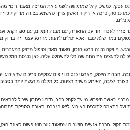
נס עסקי, למשל, קהל שמתקשה לשמוע את המרצה מאבד ריכוז מהר מ
מו כניסה, ברכה או ריקוד ראשון צריך להישמע בצורה מדויקת כדי 
קבלים.
נד צריך לעבוד יחד עם התאורה, עם מבנה המקום, עם סוג הקהל ו
וקים במה שלא עובד, אלא יכולים ליהנות מהרגע עצמו. זה בדיוק 
. מוזיקה נכונה ברגע הנכון, סאונד מאוזן וטיפול מדויק במעברים ב
כולה להעצים את התחושה בלי להשתלט עליה. כאן נכנסת המקצועיות
. חברות הייטק, מארגני כנסים וגופים עסקיים צריכים שהאירוע יי
בצורה יציבה, האירוע משדר רצינות. כל תקלה מורגשת יותר בסביבה 
רכזי. כאשר האירוע מיועד לקהל רחב, נדרש פתרון שיכול להתאים 
ת ועל התאמה לתוכנית האירוע. ליאו הגברה ותאורה מספקת פתרונות 
הקול. הרבה אנשים חושבים שסאונד טוב הוא פשוט סאונד חזק, אב