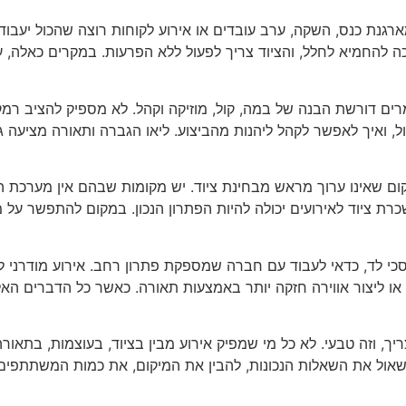
ארגנת כנס, השקה, ערב עובדים או אירוע לקוחות רוצה שהכול יעבוד
ה להחמיא לחלל, והציוד צריך לפעול ללא הפרעות. במקרים כאלה,
רים דורשת הבנה של במה, קול, מוזיקה וקהל. לא מספיק להציב רמקו
ול, ואיך לאפשר לקהל ליהנות מהביצוע. ליאו הגברה ותאורה מציעה ג
 שאינו ערוך מראש מבחינת ציוד. יש מקומות שבהם אין מערכת ה
כרת ציוד לאירועים יכולה להיות הפתרון הנכון. במקום להתפשר על
סכי לד, כדאי לעבוד עם חברה שמספקת פתרון רחב. אירוע מודרני 
 או ליצור אווירה חזקה יותר באמצעות תאורה. כאשר כל הדברים האל
ך, וזה טבעי. לא כל מי שמפיק אירוע מבין בציוד, בעוצמות, בתאורה
לשאול את השאלות הנכונות, להבין את המיקום, את כמות המשתתפים,