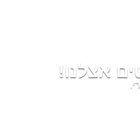
ם אצלנו!
י.